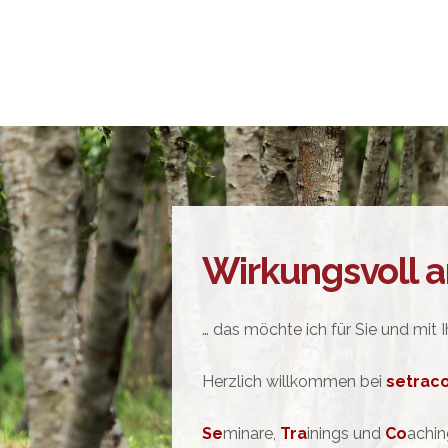
Wirkungsvoll a
… das möchte ich für Sie und mit I
Herzlich willkommen bei
setrac
Se
minare,
Tra
inings und
Co
achin